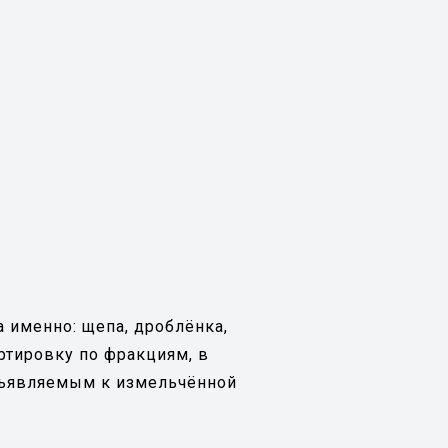
 именно: щепа, дроблёнка,
ртировку по фракциям, в
едъявляемым к измельчённой