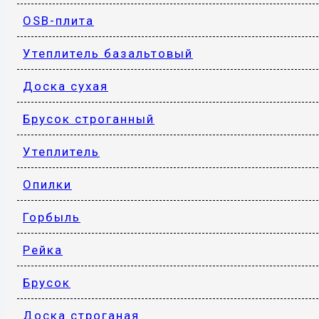
OSB-плита
Утеплитель базальтовый
Доска сухая
Брусок строганный
Утеплитель
Опилки
Горбыль
Рейка
Брусок
Доска строганая