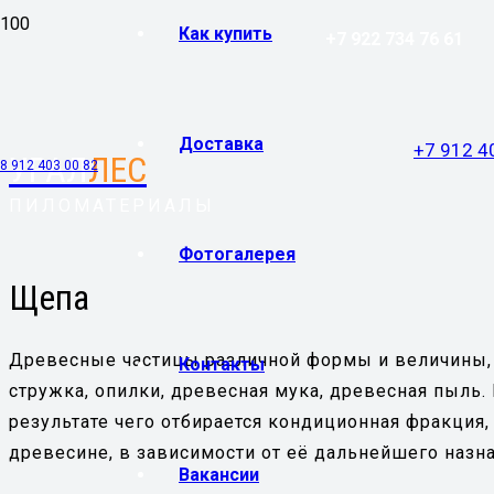
Как купить
+7 922 734 76 61
Доставка
+7 912 4
УРАЛ
ЛЕС
8 912 403 00 82
ПИЛОМАТЕРИАЛЫ
Фотогалерея
Щепа
Древесные частицы различной формы и величины, п
Контакты
стружка, опилки, древесная мука, древесная пыль
результате чего отбирается кондиционная фракци
древесине, в зависимости от её дальнейшего назн
Вакансии